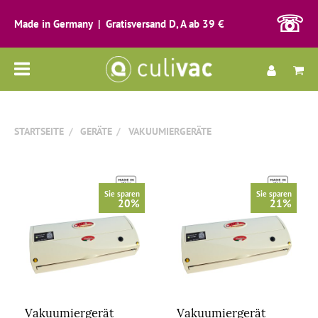
☏
Made in Germany | Gratisversand D, A ab 39 €
Alle
Kategorien
STARTSEITE
GERÄTE
VAKUUMIERGERÄTE
Sie sparen
Sie sparen
20%
21%
Vakuumiergerät
Vakuumiergerät