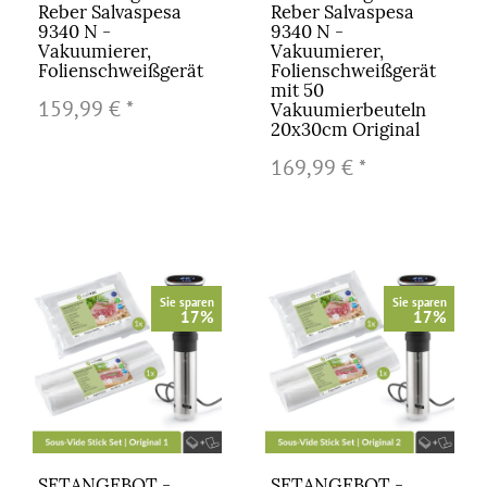
Reber Salvaspesa
Reber Salvaspesa
9340 N -
9340 N -
Vakuumierer,
Vakuumierer,
Folienschweißgerät
Folienschweißgerät
mit 50
159,99 €
*
Vakuumierbeuteln
20x30cm Original
169,99 €
*
Sie sparen
Sie sparen
17%
17%
SETANGEBOT -
SETANGEBOT -