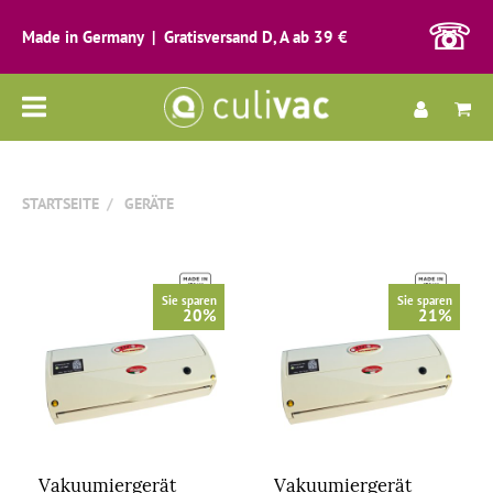
☏
Made in Germany | Gratisversand D, A ab 39 €
Alle
Kategorien
STARTSEITE
GERÄTE
Sie sparen
Sie sparen
20%
21%
Vakuumiergerät
Vakuumiergerät