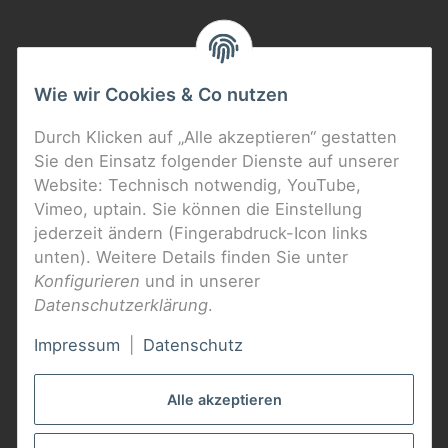
Wie wir Cookies & Co nutzen
Durch Klicken auf „Alle akzeptieren“ gestatten
Sie den Einsatz folgender Dienste auf unserer
Website: Technisch notwendig, YouTube,
Vimeo, uptain. Sie können die Einstellung
jederzeit ändern (Fingerabdruck-Icon links
unten). Weitere Details finden Sie unter
Konfigurieren
und in unserer
Datenschutzerklärung
.
Impressum
|
Datenschutz
Alle akzeptieren
*
Alle Preise inkl. gesetzlicher USt., zzgl.
Versand