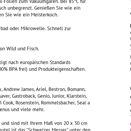
l-Folien zum Vakuumgaren. Bei 85°C für
isch unbegrenzt. Genießen Sie wie ein
n Sie wie ein Meisterkoch.
bad oder Mikrowelle. Schnell zur
von Wild und Fisch.
tigt nach europäischen Standards
100% BPA frei) und Produkteigenschaften.
, Andrew James, Ariel, Bestron, Bomann,
ver, Gastroback, Genio, Junior, Klarstein,
fi Cook, Rosenstein, Rommelsbacher, Seal a
 Venus und viele mehr.
t und sind mit Ihrem Maß von 20 x 30 cm
eutel ist das "Schweizer Messer" unter den