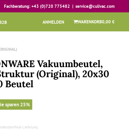
Fachberatung:
+43 (0)720 775482
|
service@culivac.com
WARENKORB
0,00 €
ANMELDEN
B2B
ORIGINAL)
NWARE Vakuumbeutel,
truktur (Original), 20x30
0 Beutel
ie sparen
25%
andkostenfreie Lieferung