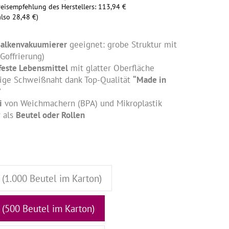
eisempfehlung des Herstellers
:
113,94 €
 also
28,48 €
)
Balkenvakuumierer
geeignet: grobe Struktur mit
Goffrierung)
feste Lebensmittel
mit glatter Oberfläche
sige Schweißnaht dank Top-Qualität
“Made in
”
i
von Weichmachern (BPA) und Mikroplastik
r als
Beutel oder Rollen
 (1.000 Beutel im Karton)
 (500 Beutel im Karton)