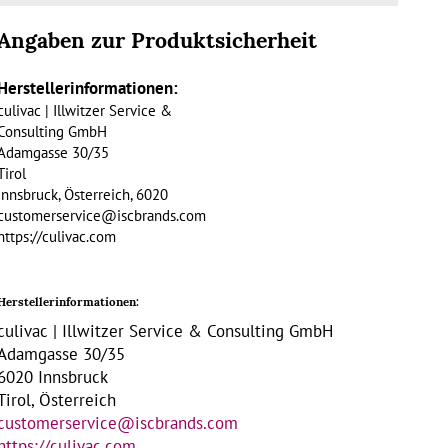
Angaben zur Produktsicherheit
Herstellerinformationen:
culivac | Illwitzer Service &
Consulting GmbH
Adamgasse 30/35
Tirol
Innsbruck, Österreich, 6020
customerservice@iscbrands.com
https://culivac.com
Herstellerinformationen:
culivac | Illwitzer Service & Consulting GmbH
Adamgasse 30/35
6020 Innsbruck
Tirol, Österreich
customerservice@iscbrands.com
https://culivac.com