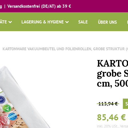
g | Versandkostenfrei (DE/AT) ab 39 €
ÄTE
LAGERUNG & HYGIENE
SALE
ÜBER UNS
KARTONWARE VAKUUMBEUTEL UND FOLIENROLLEN, GROBE STRUKTUR (
KARTO
grobe S
cm, 50
113,94 €
S
85,46 €
inkl. 20% USt. ,
Vers