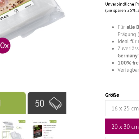
Unverbindliche Pr
(Sie sparen
25%
,
Für
alle 
Prägung (
Ideal für
Zuverläs
Germany
100% fre
Verfügba
Größe
16 x 25 cm
20 x 30 cm