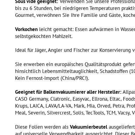
Sous vide geeignet:
Verwenden Sie unsere Professiona
bis zu 6 Stunden, bei niedrigeren Temperaturen prakt
Gourmet, verwöhnen Sie Ihre Familie und Gäste, koche
Vorkochen
leicht gemacht: Essen aufwärmen in Wasser
selbstgekochten Mahlzeit.
Ideal für Jäger, Angler und Fischer zur Konservierung 
Sie erwerben ein europäisches Qualitätsprodukt gefer
hinsichtlich Lebensmitteltauglichkeit, Schadstoffen (
Kein Fernost-Import (China/PRC!).
Geeignet für Balkenvakuumierer aller Hersteller:
Allpax
CASO Germany, Clatronic, Easyvac, Ellrona, Eltac, Foodsa
Krups, LAICA, LAVA/LA-VA, Mark, Mia, Orved, Petra, Pro
Meal, Severin, Silvercrest, Solis, TecTools, TCM, Vacsy,
Diese Folien werden als
Vakuumierbeutel
ausgeliefer
auf universelle Verwendbarkeit ausgerichtet. Dieser B