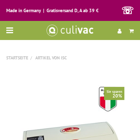
☏
Made in Germany | Gratisversand D, A ab 39 €
Alle
Kategorien
STARTSEITE
ARTIKEL VON ISC
Sie sparen
20%